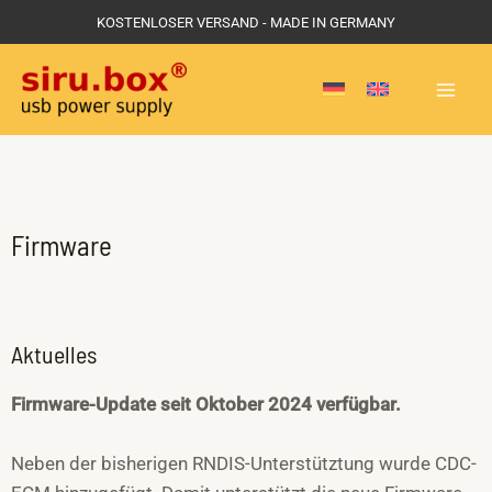
Zum
KOSTENLOSER VERSAND - MADE IN GERMANY
Inhalt
MAI
springen
MEN
Firmware
Aktuelles
Firmware-Update seit Oktober 2024 verfügbar.
Neben der bisherigen RNDIS-Unterstütztung wurde CDC-